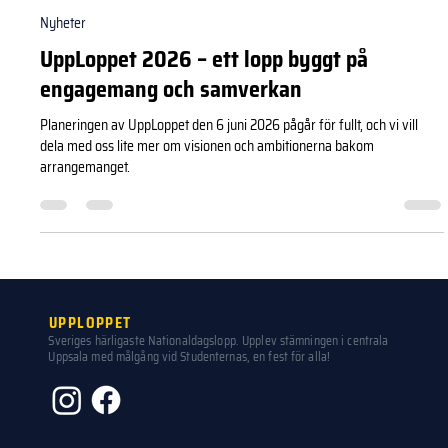
Team UppLoppet
27 dec. 2025
1 min läsning
Nyheter
UppLoppet 2026 – ett lopp byggt på
engagemang och samverkan
Planeringen av UppLoppet den 6 juni 2026 pågår för fullt, och vi vill
dela med oss lite mer om visionen och ambitionerna bakom
arrangemanget.
UPPLOPPET
Sveriges härligaste Nationaldagslopp. Upplev stämningen i centrala