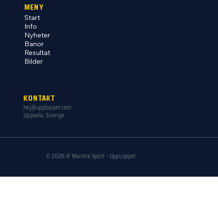
Uppsala med målgång vid Studenternas, en fest för alla!
MENY
Start
Info
Nyheter
Banor
Resultat
Bilder
KONTAKT
hej@upploppet.com
Uppsala, Sverige
© 2026 IF Mantra Sport - UppLoppet.