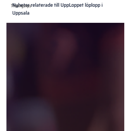
Nyheter relaterade till UppLoppet löplopp i
Träningstips
Uppsala